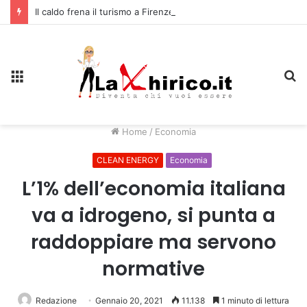
Il caldo frena il turismo a Firenze: una prima ripresa solo a settembre
Menu
C
Home
/
Economia
CLEAN ENERGY
Economia
L’1% dell’economia italiana
va a idrogeno, si punta a
raddoppiare ma servono
normative
Redazione
Gennaio 20, 2021
11.138
1 minuto di lettura