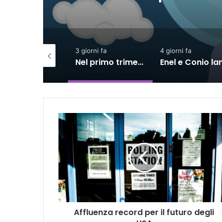
iorni fa
3 giorni fa
4 giorni fa
SACE e Simest, la collaborazione per l’export dà risultati positivi
Nel primo trimestre assunzioni nelle Marche solo per il lavoro intermittente
Affluenza record per il futuro degli