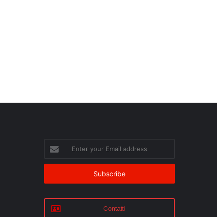
Enter
your
Email
address
Contatti