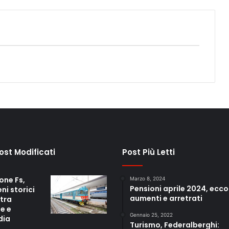
Post Modificati
Post Più Letti
one Fs,
Marzo 8, 2024
Pensioni aprile 2024, ecco
eni storici
aumenti e arretrati
 tra
e e
Gennaio 25, 2022
dia
Turismo, Federalberghi: