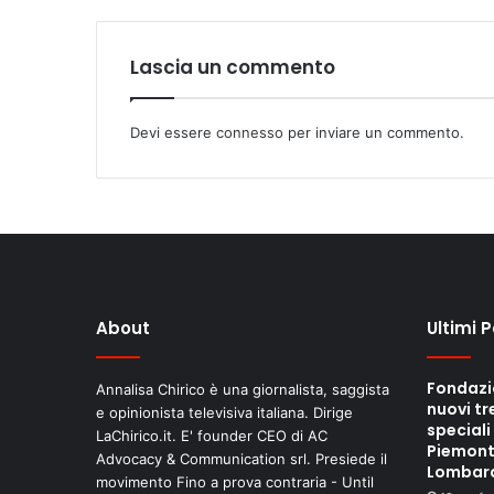
Lascia un commento
Devi essere
connesso
per inviare un commento.
About
Ultimi 
Fondazi
Annalisa Chirico è una giornalista, saggista
nuovi tr
e opinionista televisiva italiana. Dirige
speciali
LaChirico.it. E' founder CEO di AC
Piemont
Advocacy & Communication srl. Presiede il
Lombar
movimento Fino a prova contraria - Until