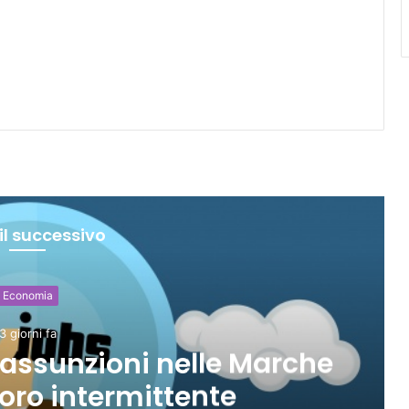
il successivo
Economia
3 giorni fa
 assunzioni nelle Marche
avoro intermittente