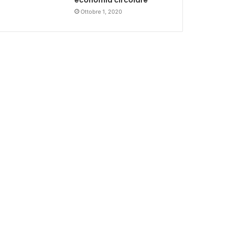
economia circolare’
Ottobre 1, 2020
CLEAN ENERGY
4 giorni fa
Enel e Conio lanciano ebitt
bolletta tramite