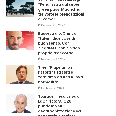
“Penalizzati dal super
green pass. Madrid ha
tre volte le prenotazioni
di Roma”
Gennaio 25, 2022
Bassetti a LaChirico:
‘Salvini dice cose di
buon senso. Con
Zingaretti non ci vado
proprio d’accordo’
Novembre 17, 2020
Sileri: ‘Riapriamo i
ristoranti la sera e
torniamo ad una nuova
normalità’
Febbraio 2, 2021
Starace in esclusiva a
LaChirico: ‘Al G20
puntiamo su
decarbonizzazione ed