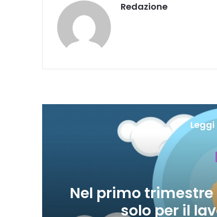
Redazione
Leggi 
ort
Nel primo trimestre
solo per il l