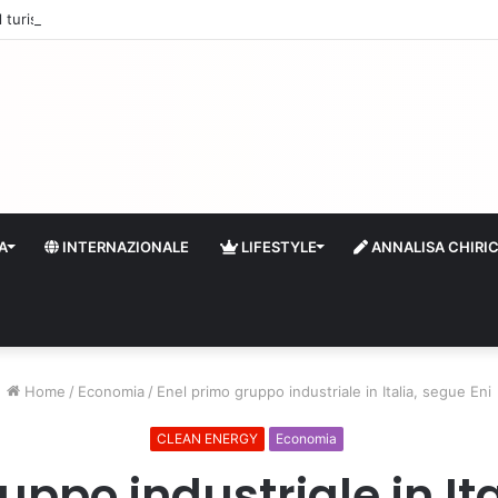
 il turismo a Firenze: una prima ripresa solo a settembre
A
INTERNAZIONALE
LIFESTYLE
ANNALISA CHIRI
Home
/
Economia
/
Enel primo gruppo industriale in Italia, segue Eni
CLEAN ENERGY
Economia
uppo industriale in Ita