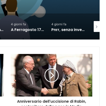
4 giorni fa
4 giorni fa
3 giorni f
Enel e Conio lanciano ebitts: rinnovabili in bolletta tramite token
A Ferragosto 17,5 milioni di turisti, spesa diretta superiore a 9 miliardi
Pnrr, senza investimenti al Sud nel 2027 la crescita si dimezzerà
Anniversario dell'uccisione di Rabin,