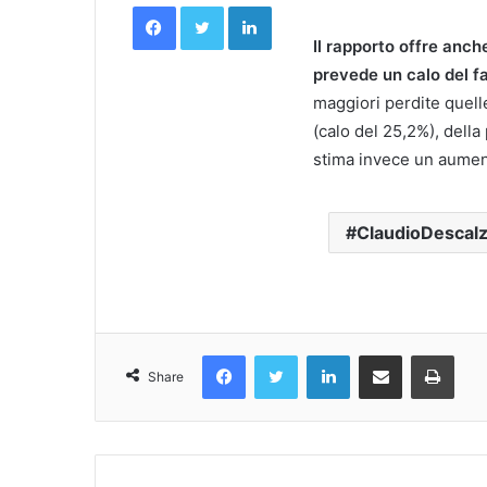
Facebook
Twitter
LinkedIn
Il rapporto offre anche
prevede un calo del fa
maggiori perdite quelle
(calo del 25,2%), della
stima invece un aumento
ClaudioDescalz
Facebook
Twitter
LinkedIn
Condividi Via Email
Stampa
Share