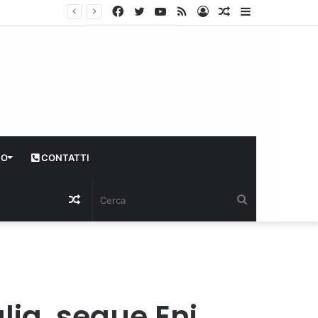
Facebook
Twitter
YouTube
RSS
Log
Articolo
Sidebar
In
casuale
CO
CONTATTI
Articolo
Cerca
casuale
lia, segue Eni