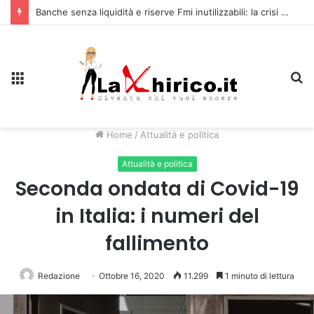
Banche senza liquidità e riserve Fmi inutilizzabili: la crisi dell’economia russa
Menu
C
Home
/
Attualità e politica
Attualità e politica
Seconda ondata di Covid-19
in Italia: i numeri del
fallimento
Redazione
Ottobre 16, 2020
11.299
1 minuto di lettura