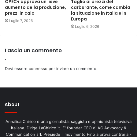
OPEC+ approva un lieve
Taglio ai prezzi del
aumento della produzione,
carburante, come cambia
prezzi in calo
la situazione in Italia e in
Europa
Luglio 7, 2026
Luglio 6, 2026
Lascia un commento
Devi essere
connesso
per inviare un commento.
About
Annalisa Chirico è una giornalista, saggista e opinionista televisiva
italiana. Dirige LaChirico.it. E' founder CEO di AC Advocacy &
Communication srl. Presiede il movimento Fino a prova contraria -