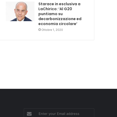
Starace in esclusiva a
LaChirico: ‘Al G20
puntiamo su
decarbonizzazione ed
economia circolare’
Ottobre 1, 2020
Enter
your