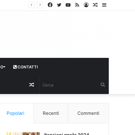
Facebook
Twitter
YouTube
RSS
Log
Articolo
Sidebar
In
casuale
CO
CONTATTI
Articolo
Cerca
casuale
Popolari
Recenti
Commenti