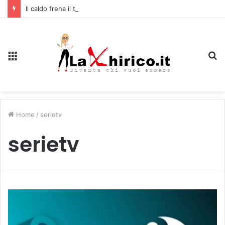
Il caldo frena il turismo a Firenze: una prima ripresa solo a settembre
Menu
C
Home
/
serietv
serietv