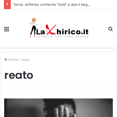
Terna: Jefferies conferma “Hold” e alza il target price a 10,90 euro
Menu
C
Home
/
reato
reato