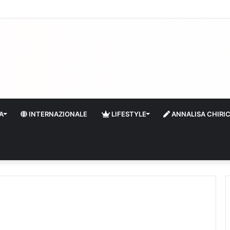
 il turismo a Firenze: una prima ripresa solo a settembre
A
INTERNAZIONALE
LIFESTYLE
ANNALISA CHIRI