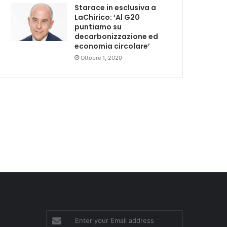
Starace in esclusiva a
LaChirico: ‘Al G20
puntiamo su
decarbonizzazione ed
economia circolare’
Ottobre 1, 2020
Enter
your