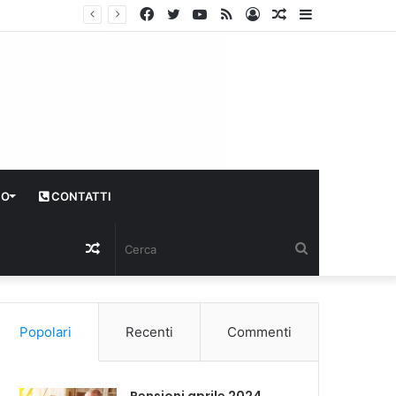
Facebook
Twitter
YouTube
RSS
Log
Articolo
Sidebar
In
casuale
CO
CONTATTI
Articolo
Cerca
casuale
Popolari
Recenti
Commenti