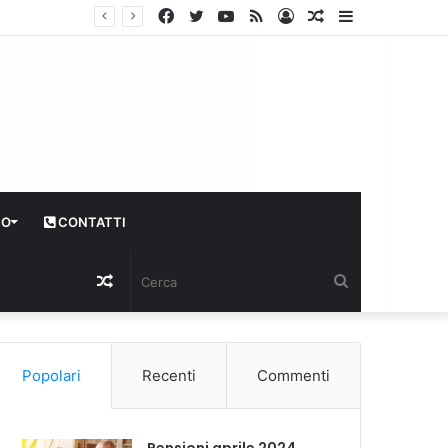
Facebook
Twitter
YouTube
RSS
Log
Articolo
Sidebar
In
casuale
CO
CONTATTI
Articolo
Cerca
casuale
Popolari
Recenti
Commenti