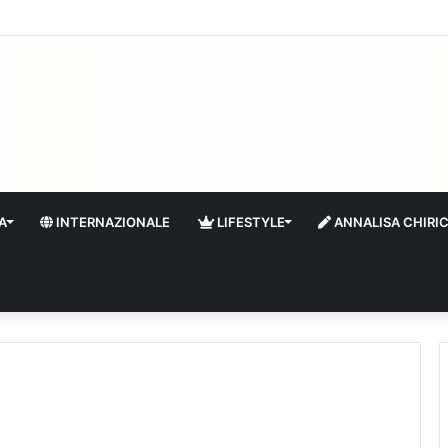
quidità e riserve Fmi inutilizzabili: la crisi dell’economia russa
A
INTERNAZIONALE
LIFESTYLE
ANNALISA CHIRI