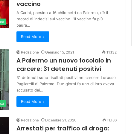
vaccino
A Carini, paesino a 16 chilometri da Palermo, c’è il
record di indecisi sul vaccino. “Il vaccino fa più
ica
paura…
Read More »
Redazione
Gennaio 15, 2021
11.132
A Palermo un nuovo focolaio in
carcere: 31 detenuti positivi
31 detenuti sono risultati positivi nel carcere Lorusso
Pagliarelli di Palermo. Due giorni fa uno di loro aveva
accusato dei…
Read More »
ica
Redazione
Dicembre 21, 2020
11.186
Arrestati per traffico di droga: