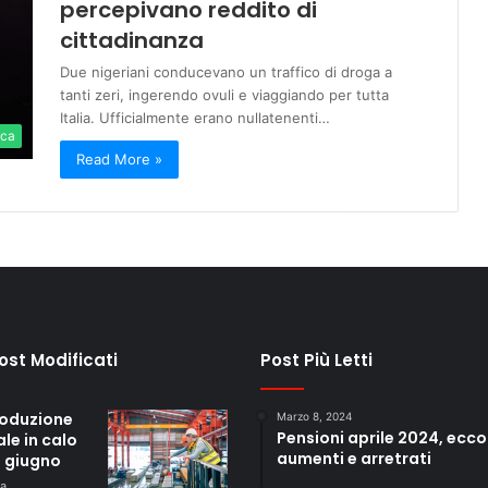
percepivano reddito di
cittadinanza
Due nigeriani conducevano un traffico di droga a
tanti zeri, ingerendo ovuli e viaggiando per tutta
Italia. Ufficialmente erano nullatenenti…
ica
Read More »
Post Modificati
Post Più Letti
roduzione
Marzo 8, 2024
Pensioni aprile 2024, ecco
ale in calo
aumenti e arretrati
a giugno
fa