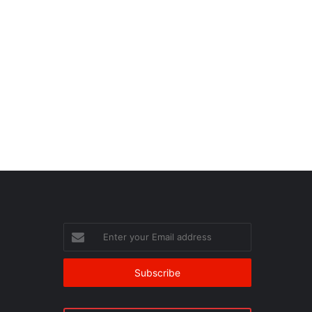
Enter
your
Email
address