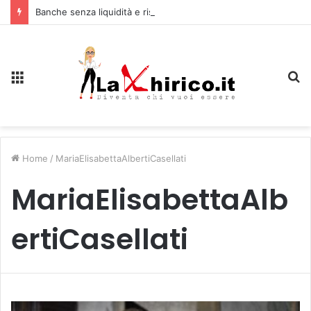
Banche senza liquidità e riserve Fmi inutilizzabili: la crisi dell’economia russa
Menu
C
Home
/
MariaElisabettaAlbertiCasellati
MariaElisabettaAlb
ertiCasellati