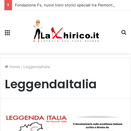
Fondazione Fs, nuovi treni storici speciali tra Piemonte e Lombardia
Menu
C
Home
/
LeggendaItalia
LeggendaItalia