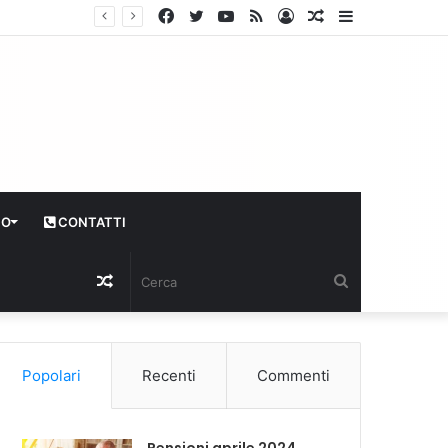
Facebook
Twitter
YouTube
RSS
Log
Articolo
Sidebar
In
casuale
CO
CONTATTI
Articolo
Cerca
casuale
Popolari
Recenti
Commenti