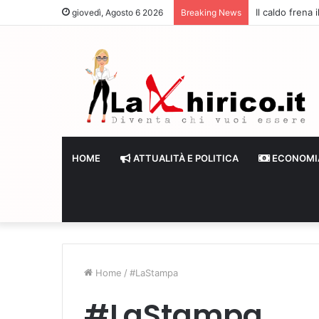
Il caldo frena
giovedì, Agosto 6 2026
Breaking News
HOME
ATTUALITÀ E POLITICA
ECONOMI
Home
/
#LaStampa
#LaStampa