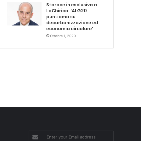
Starace in esclusiva a
LaChirico: ‘Al G20
puntiamo su
decarbonizzazione ed
economia circolare’
Ottobre 1, 2020
Enter
your