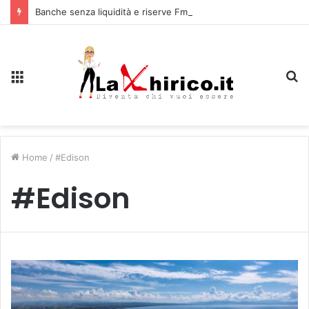
Banche senza liquidità e riserve Fmi inutilizzabili: la crisi dell’economia russa
Menu
C
Home
/
#Edison
#Edison