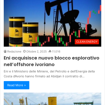
CLEAN ENERGY
Redazione
Ottobre 2, 2025
11.016
Eni acquisisce nuovo blocco esplorativo
nell’offshore ivoriano
Eni e il Ministero delle Miniere, del Petrolio e dell’Energia della
Costa d’Avorio hanno firmato ad Abidjan il contratto di…
Read More »