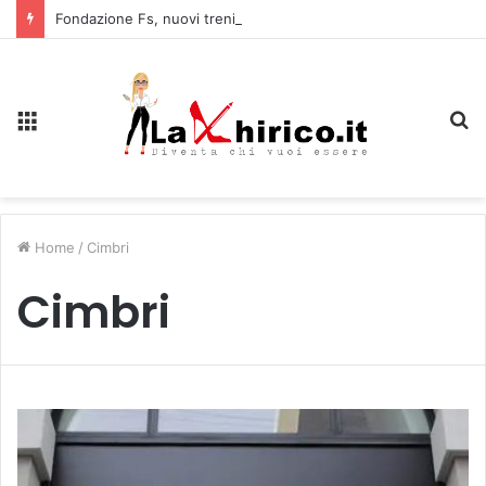
Fondazione Fs, nuovi treni storici speciali tra Piemonte e Lombardia
Menu
C
Home
/
Cimbri
Cimbri