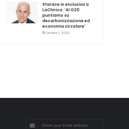
Starace in esclusiva a
LaChirico: ‘Al G20
puntiamo su
decarbonizzazione ed
economia circolare’
Ottobre 1, 2020
Enter
your