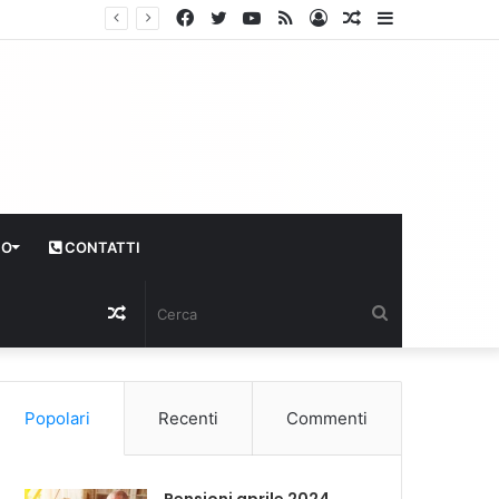
Facebook
Twitter
YouTube
RSS
Log
Articolo
Sidebar
In
casuale
CO
CONTATTI
Articolo
Cerca
casuale
Popolari
Recenti
Commenti