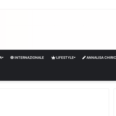
 il turismo a Firenze: una prima ripresa solo a settembre
A
INTERNAZIONALE
LIFESTYLE
ANNALISA CHIRI