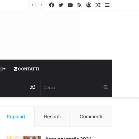
Facebook
Twitter
YouTube
RSS
Log
Articolo
Sidebar
In
casuale
CO
CONTATTI
Articolo
Cerca
casuale
Popolari
Recenti
Commenti