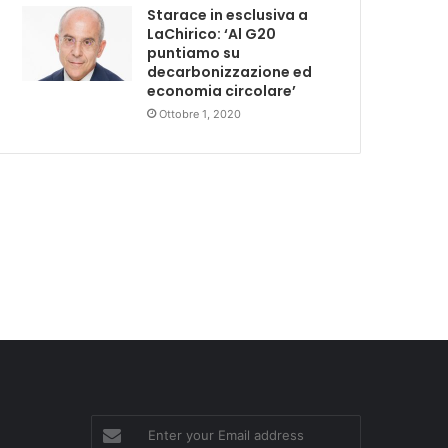
Starace in esclusiva a
LaChirico: ‘Al G20
puntiamo su
decarbonizzazione ed
economia circolare’
Ottobre 1, 2020
Enter
your