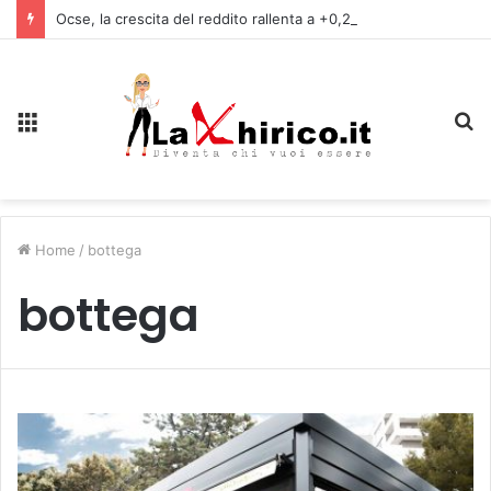
Ocse, la crescita del reddito rallenta a +0,2% nel primo trimestre, in Italia +0,8%
Menu
C
Home
/
bottega
bottega