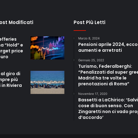
Post Modificati
Post Più Letti
efferies
Marzo 8, 2024
Pensioni aprile 2024, ecco
a “Hold” e
aumenti e arretrati
target price
euro
Gennaio 25, 2022
Turismo, Federalberghi:
“Penalizzati dal super gre
al giro di
Madrid ha tre volte le
mpre più
prenotazioni di Roma”
 in Riviera
Novembre 17, 2020
Bassetti a LaChirico: ‘Salvi
cose di buon senso. Con
Zingaretti non ci vado pro
d’accordo’