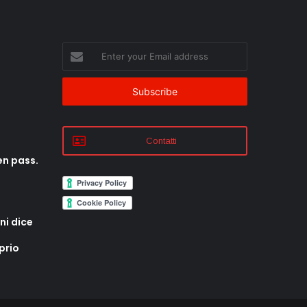
Enter
your
Email
address
Contatti
en pass.
ni dice
prio