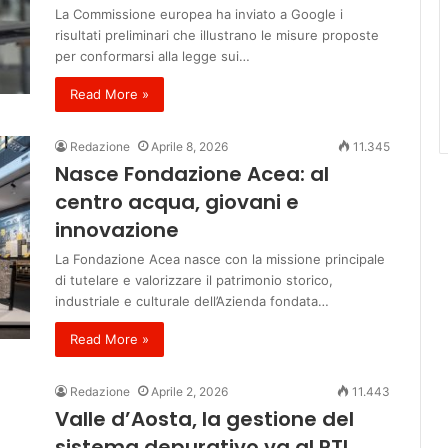
La Commissione europea ha inviato a Google i
risultati preliminari che illustrano le misure proposte
per conformarsi alla legge sui…
Read More »
Redazione
Aprile 8, 2026
11.345
Nasce Fondazione Acea: al
centro acqua, giovani e
innovazione
La Fondazione Acea nasce con la missione principale
di tutelare e valorizzare il patrimonio storico,
industriale e culturale dell’Azienda fondata…
Read More »
Redazione
Aprile 2, 2026
11.443
Valle d’Aosta, la gestione del
sistema depurativo va al RTI