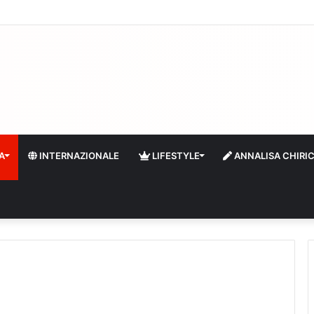
 di boa: sempre più stranieri in Riviera
A
INTERNAZIONALE
LIFESTYLE
ANNALISA CHIRI