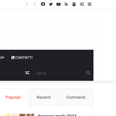
Facebook
Twitter
YouTube
RSS
Log
Articolo
Sidebar
In
casuale
CO
CONTATTI
Articolo
Cerca
casuale
Popolari
Recenti
Commenti