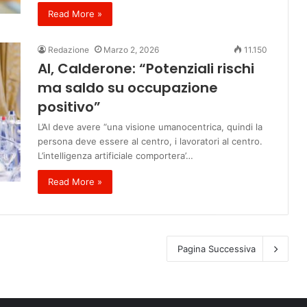
Read More »
Redazione
Marzo 2, 2026
11.150
AI, Calderone: “Potenziali rischi
ma saldo su occupazione
positivo”
L’AI deve avere “una visione umanocentrica, quindi la
persona deve essere al centro, i lavoratori al centro.
L’intelligenza artificiale comportera’…
Read More »
Pagina Successiva