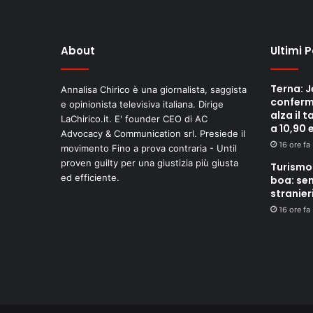
About
Ultimi 
Terna: J
Annalisa Chirico è una giornalista, saggista
conferm
e opinionista televisiva italiana. Dirige
alza il 
LaChirico.it. E' founder CEO di AC
a 10,90 
Advocacy & Communication srl. Presiede il
16 ore fa
movimento Fino a prova contraria - Until
proven guilty per una giustizia più giusta
Turismo 
ed efficiente.
boa: se
stranieri
16 ore fa